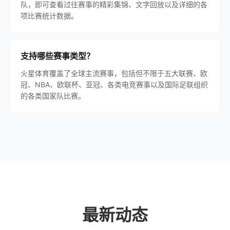
队，即可查看过往赛事的精彩集锦、文字回放以及详细的各
项比赛统计数据。
支持哪些赛事类型？
火星体育覆盖了全球主流赛事，包括但不限于五大联赛、欧
冠、NBA、欧联杯、亚冠、各类电竞赛事以及国际足联组织
的各类国家队比赛。
最新动态