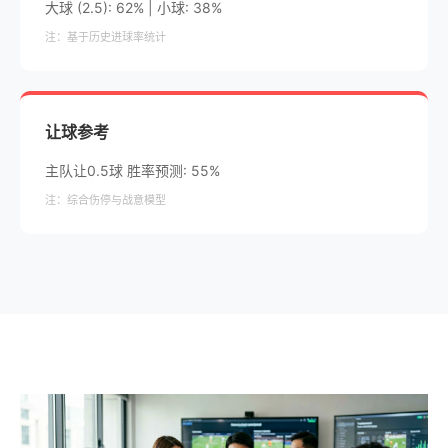
大球 (2.5): 62% | 小球: 38%
注：基于历史进球率统计
让球参考
主队让0.5球 胜率预测: 55%
注：综合伤停与战意模型