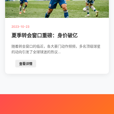
2023-10-23
夏季转会窗口重磅：身价破亿
随着转会窗口的临近，各大豪门动作频频，多名顶级球星
的动向引发了全球球迷的热议...
查看详情