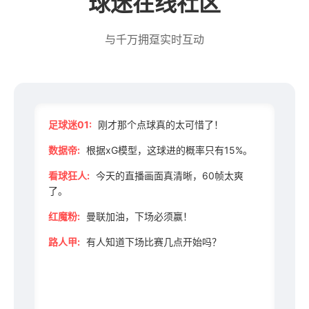
球迷在线社区
与千万拥趸实时互动
足球迷01:
刚才那个点球真的太可惜了！
数据帝:
根据xG模型，这球进的概率只有15%。
看球狂人:
今天的直播画面真清晰，60帧太爽
了。
红魔粉:
曼联加油，下场必须赢！
路人甲:
有人知道下场比赛几点开始吗？