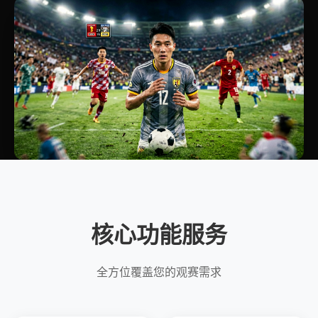
核心功能服务
全方位覆盖您的观赛需求