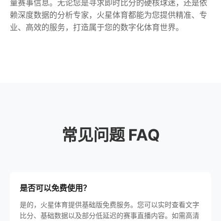
量赛事信息。无论您是寻求即时比分的硬核球迷，还是依
赖深度数据的分析专家，火星体育都能为您提供精准、专
业、高效的服务，打造属于您的数字化体育世界。
常见问题 FAQ
是否可以免费使用？
是的，火星体育提供基础版免费服务。您可以实时查看文字
比分、基础数据以及部分低延迟的赛事直播内容。如需高清