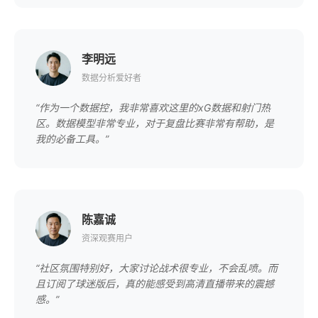
李明远
数据分析爱好者
“作为一个数据控，我非常喜欢这里的xG数据和射门热
区。数据模型非常专业，对于复盘比赛非常有帮助，是
我的必备工具。”
陈嘉诚
资深观赛用户
“社区氛围特别好，大家讨论战术很专业，不会乱喷。而
且订阅了球迷版后，真的能感受到高清直播带来的震撼
感。”