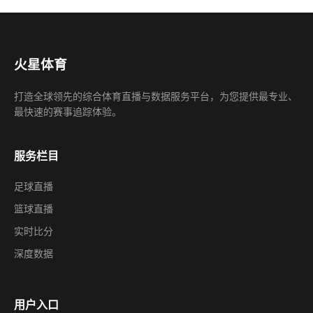
火星体育
打造全球领先的综合体育直播与数据服务平台，为您提供最专业、
最快速的赛事追踪体验。
服务栏目
足球直播
篮球直播
实时比分
深度数据
用户入口