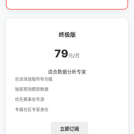
终极版
79
元/月
适合数据分析专家
包含球迷版所有功能
独家预测模型数据
优先赛事信号源
专属社区专家身份
立即订阅