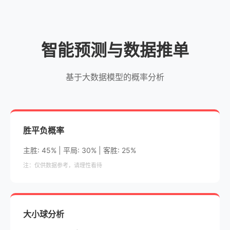
智能预测与数据推单
基于大数据模型的概率分析
胜平负概率
主胜: 45% | 平局: 30% | 客胜: 25%
注：仅供数据参考，请理性看待
大小球分析