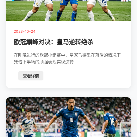
2023-10-24
欧冠巅峰对决：皇马逆转绝杀
在昨晚进行的欧冠小组赛中，皇家马德里在落后的情况下
凭借下半场的顽强表现实现逆转...
查看详情