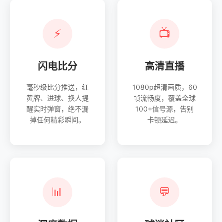
⚡
📺
闪电比分
高清直播
毫秒级比分推送，红
1080p超清画质，60
黄牌、进球、换人提
帧流畅度，覆盖全球
醒实时弹窗，绝不漏
100+信号源，告别
掉任何精彩瞬间。
卡顿延迟。
📊
💬