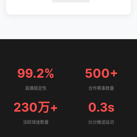
99.2%
500+
直播稳定性
合作赛事数量
230万+
0.3s
活跃球迷数量
比分推送延迟