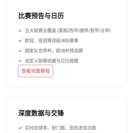
比赛预告与日历
五大联赛全覆盖 (英超/西甲/德甲/意甲/法甲)
欧冠、亚冠等顶级洲际赛事
国家队世界杯、欧洲杯预选赛
自定义联赛收藏与日历提醒
查看完整赛程
深度数据与交锋
实时控球率、射门数、危险进攻次数