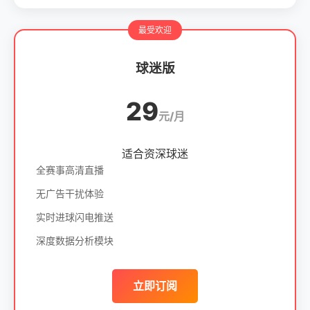
最受欢迎
球迷版
29
元/月
适合资深球迷
全赛事高清直播
无广告干扰体验
实时进球闪电推送
深度数据分析模块
立即订阅