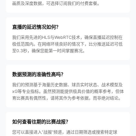
画质及深度数据，可选择订阅我们的付费套餐。
直播的延迟情况如何？
我们采用先进的HLS与WebRTC技术，确保直播延迟控制在
极低范围内。在网络环境良好的情况下，比分推送延迟可低
至0.3秒，确保您能第一时间掌握赛况。
数据预测的准确性高吗？
我们的预测基于海量历史数据、球员实时状态、战术模型及
xG等专业指标。虽然预测能提供极具价值的概率参考，但体
育比赛具有偶然性，请将其作为参考依据，而非绝对结论。
如何查看往期的比赛战报？
您可以直接进入“战报”频道，通过日期筛选或搜索特定球