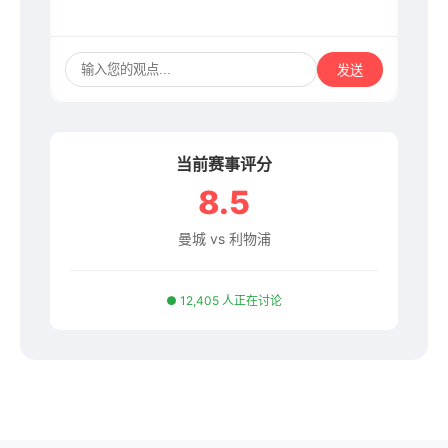
发送
当前赛事评分
8.5
曼城 vs 利物浦
● 12,405 人正在讨论