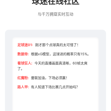
球迷在线社区
与千万拥趸实时互动
足球迷01:
刚才那个点球真的太可惜了！
数据帝:
根据xG模型，这球进的概率只有15%。
看球狂人:
今天的直播画面真清晰，60帧太爽
了。
红魔粉:
曼联加油，下场必须赢！
路人甲:
有人知道下场比赛几点开始吗？