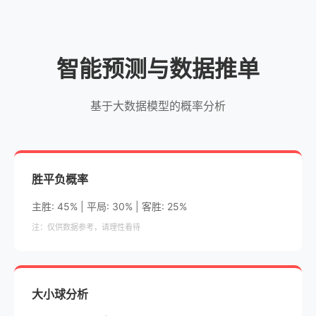
智能预测与数据推单
基于大数据模型的概率分析
胜平负概率
主胜: 45% | 平局: 30% | 客胜: 25%
注：仅供数据参考，请理性看待
大小球分析