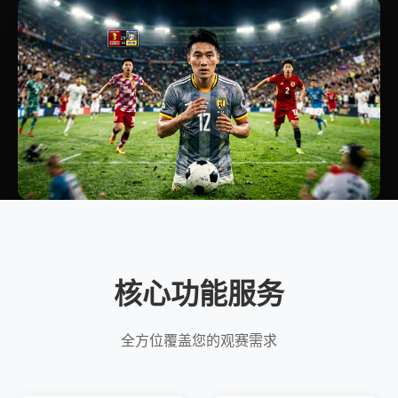
核心功能服务
全方位覆盖您的观赛需求