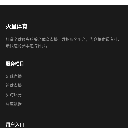
火星体育
打造全球领先的综合体育直播与数据服务平台，为您提供最专业、
最快速的赛事追踪体验。
服务栏目
足球直播
篮球直播
实时比分
深度数据
用户入口