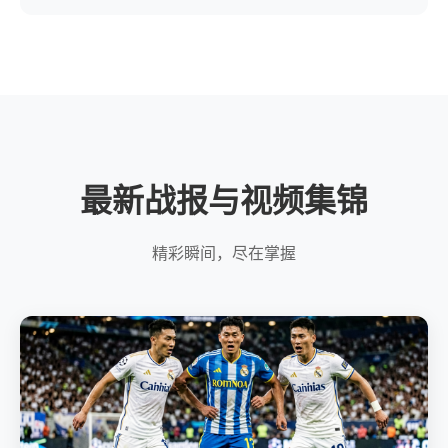
最新战报与视频集锦
精彩瞬间，尽在掌握