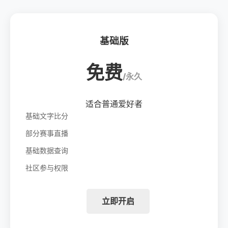
基础版
免费
/永久
适合普通爱好者
基础文字比分
部分赛事直播
基础数据查询
社区参与权限
立即开启