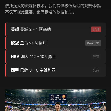
依托强大的流媒体技术，我们提供极低延迟的观赛体验。
不仅有视觉盛宴，更有精准的数据辅助。
英超
曼城 2 - 1 阿森纳
LIVE
欧冠
皇马 vs 利物浦
即将开始
NBA
湖人 112 - 105 勇士
完赛
西甲
巴萨 3 - 0 塞维利亚
完赛