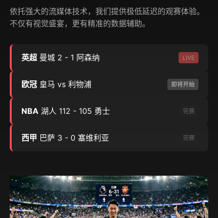
依托强大的流媒体技术，我们提供极低延迟的观赛体验。
不仅有视觉盛宴，更有精准的数据辅助。
英超
曼城 2 - 1 阿森纳
LIVE
欧冠
皇马 vs 利物浦
即将开始
NBA
湖人 112 - 105 勇士
完赛
西甲
巴萨 3 - 0 塞维利亚
完赛