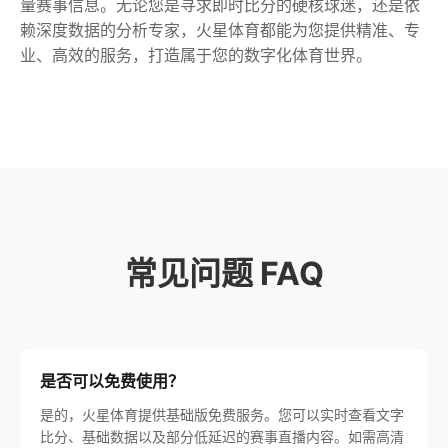
量赛事信息。无论您是寻求即时比分的硬核球迷，还是依
赖深度数据的分析专家，火星体育都能为您提供精准、专
业、高效的服务，打造属于您的数字化体育世界。
常见问题 FAQ
是否可以免费使用？
是的，火星体育提供基础版免费服务。您可以实时查看文字
比分、基础数据以及部分低延迟的赛事直播内容。如需高清