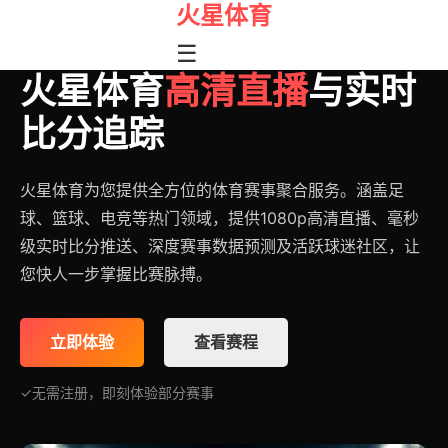
火星体育
☰
火星体育
高清直播
与实时
比分追踪
火星体育为您提供全方位的体育赛事聚合服务。涵盖足
球、篮球、电竞等热门领域，提供1080p高清直播、毫秒
级实时比分推送、深度赛事数据预测及活跃球迷社区，让
您快人一步掌握比赛脉搏。
立即体验
查看赛程
✓
无需注册，即刻体验部分赛事