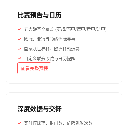
比赛预告与日历
五大联赛全覆盖 (英超/西甲/德甲/意甲/法甲)
欧冠、亚冠等顶级洲际赛事
国家队世界杯、欧洲杯预选赛
自定义联赛收藏与日历提醒
查看完整赛程
深度数据与交锋
实时控球率、射门数、危险进攻次数