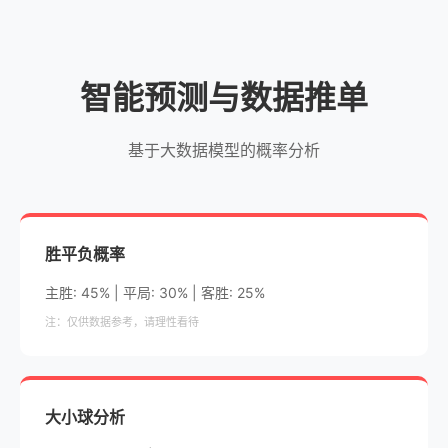
智能预测与数据推单
基于大数据模型的概率分析
胜平负概率
主胜: 45% | 平局: 30% | 客胜: 25%
注：仅供数据参考，请理性看待
大小球分析