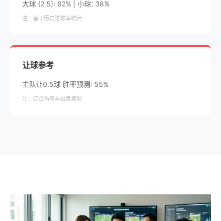
大球 (2.5): 62% | 小球: 38%
注：基于历史进球率统计
让球参考
主队让0.5球 胜率预测: 55%
注：综合伤停与战意模型