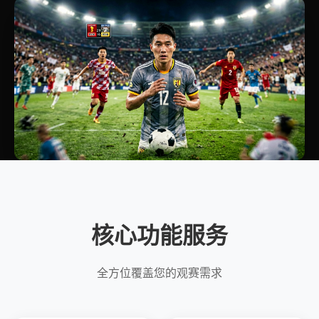
核心功能服务
全方位覆盖您的观赛需求