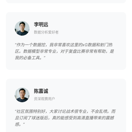
李明远
数据分析爱好者
“作为一个数据控，我非常喜欢这里的xG数据和射门热
区。数据模型非常专业，对于复盘比赛非常有帮助，是
我的必备工具。”
陈嘉诚
资深观赛用户
“社区氛围特别好，大家讨论战术很专业，不会乱喷。而
且订阅了球迷版后，真的能感受到高清直播带来的震撼
感。”