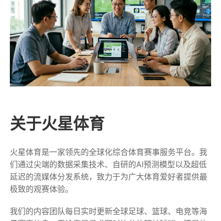
关于火星体育
火星体育是一家领先的全球化综合体育赛事服务平台。我
们通过尖端的数据采集技术、自研的AI预测模型以及超低
延迟的流媒体分发系统，致力于为广大体育爱好者提供最
极致的观赛体验。
我们的内容团队每日实时更新全球足球、篮球、电竞等海