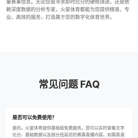
量赛事信息。无论您是寻求即时比分的硬核球迷，还是依
赖深度数据的分析专家，火星体育都能为您提供精准、专
业、高效的服务，打造属于您的数字化体育世界。
常见问题 FAQ
是否可以免费使用？
是的，火星体育提供基础版免费服务。您可以实时查看文字
比分、基础数据以及部分低延迟的赛事直播内容。如需高清