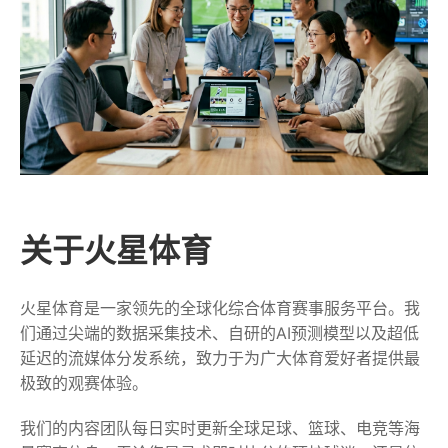
关于火星体育
火星体育是一家领先的全球化综合体育赛事服务平台。我
们通过尖端的数据采集技术、自研的AI预测模型以及超低
延迟的流媒体分发系统，致力于为广大体育爱好者提供最
极致的观赛体验。
我们的内容团队每日实时更新全球足球、篮球、电竞等海