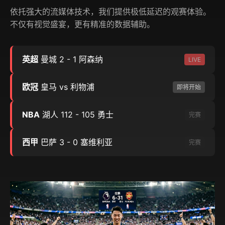
依托强大的流媒体技术，我们提供极低延迟的观赛体验。
不仅有视觉盛宴，更有精准的数据辅助。
英超
曼城 2 - 1 阿森纳
LIVE
欧冠
皇马 vs 利物浦
即将开始
NBA
湖人 112 - 105 勇士
完赛
西甲
巴萨 3 - 0 塞维利亚
完赛