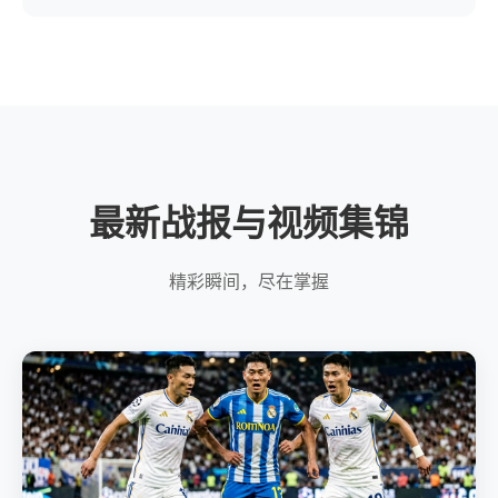
最新战报与视频集锦
精彩瞬间，尽在掌握