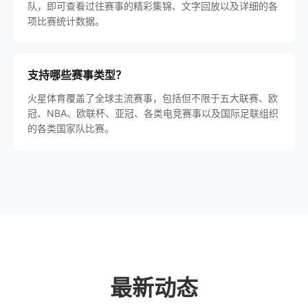
队，即可查看过往赛事的精彩集锦、文字回放以及详细的各
项比赛统计数据。
支持哪些赛事类型？
火星体育覆盖了全球主流赛事，包括但不限于五大联赛、欧
冠、NBA、欧联杯、亚冠、各类电竞赛事以及国际足联组织
的各类国家队比赛。
最新动态