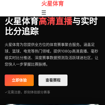
火星体育
☰
火星体育
高清直播
与实时
比分追踪
火星体育为您提供全方位的体育赛事聚合服务。涵盖足
球、篮球、电竞等热门领域，提供1080p高清直播、毫秒
级实时比分推送、深度赛事数据预测及活跃球迷社区，让
您快人一步掌握比赛脉搏。
立即体验
查看赛程
✓
无需注册，即刻体验部分赛事