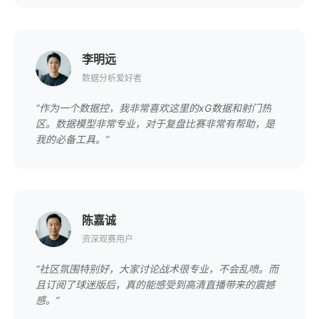
李明远
数据分析爱好者
“作为一个数据控，我非常喜欢这里的xG数据和射门热
区。数据模型非常专业，对于复盘比赛非常有帮助，是
我的必备工具。”
陈嘉诚
资深观赛用户
“社区氛围特别好，大家讨论战术很专业，不会乱喷。而
且订阅了球迷版后，真的能感受到高清直播带来的震撼
感。”