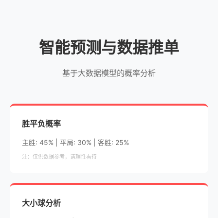
智能预测与数据推单
基于大数据模型的概率分析
胜平负概率
主胜: 45% | 平局: 30% | 客胜: 25%
注：仅供数据参考，请理性看待
大小球分析