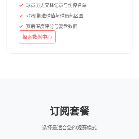
球员历史交锋记录与伤停名单
xG预期进球值与球员热区图
赛后深度评分与复盘数据
探索数据中心
订阅套餐
选择最适合您的观赛模式