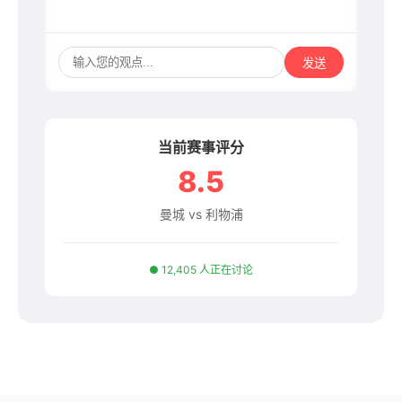
发送
当前赛事评分
8.5
曼城 vs 利物浦
● 12,405 人正在讨论