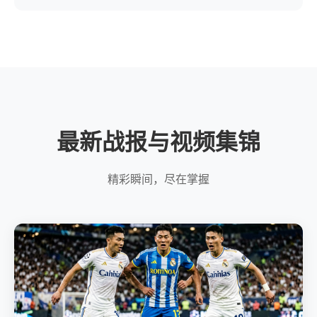
最新战报与视频集锦
精彩瞬间，尽在掌握