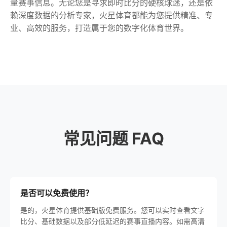
量赛事信息。无论您是寻求即时比分的硬核球迷，还是依
赖深度数据的分析专家，火星体育都能为您提供精准、专
业、高效的服务，打造属于您的数字化体育世界。
常见问题 FAQ
是否可以免费使用？
是的，火星体育提供基础版免费服务。您可以实时查看文字
比分、基础数据以及部分低延迟的赛事直播内容。如需高清