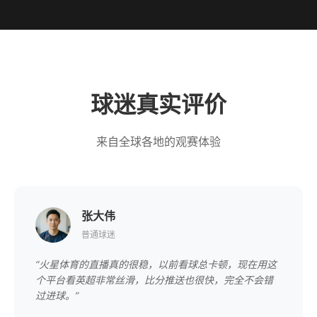
球迷真实评价
来自全球各地的观赛体验
张大伟
普通球迷
“火星体育的直播真的很稳，以前看球总卡顿，现在用这
个平台看英超非常丝滑，比分推送也很快，完全不会错
过进球。”