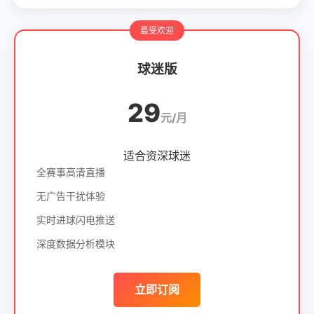
最受欢迎
球迷版
29
元/月
适合资深球迷
全赛事高清直播
无广告干扰体验
实时进球闪电推送
深度数据分析模块
立即订阅