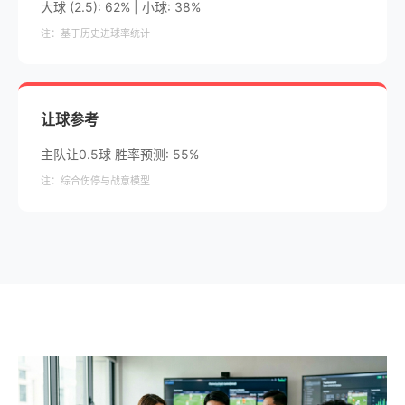
大球 (2.5): 62% | 小球: 38%
注：基于历史进球率统计
让球参考
主队让0.5球 胜率预测: 55%
注：综合伤停与战意模型