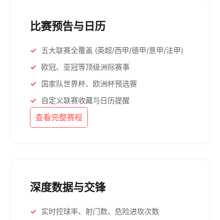
比赛预告与日历
五大联赛全覆盖 (英超/西甲/德甲/意甲/法甲)
欧冠、亚冠等顶级洲际赛事
国家队世界杯、欧洲杯预选赛
自定义联赛收藏与日历提醒
查看完整赛程
深度数据与交锋
实时控球率、射门数、危险进攻次数