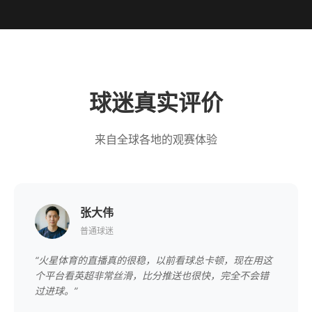
球迷真实评价
来自全球各地的观赛体验
张大伟
普通球迷
“火星体育的直播真的很稳，以前看球总卡顿，现在用这
个平台看英超非常丝滑，比分推送也很快，完全不会错
过进球。”