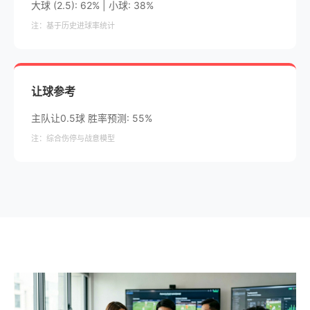
大球 (2.5): 62% | 小球: 38%
注：基于历史进球率统计
让球参考
主队让0.5球 胜率预测: 55%
注：综合伤停与战意模型