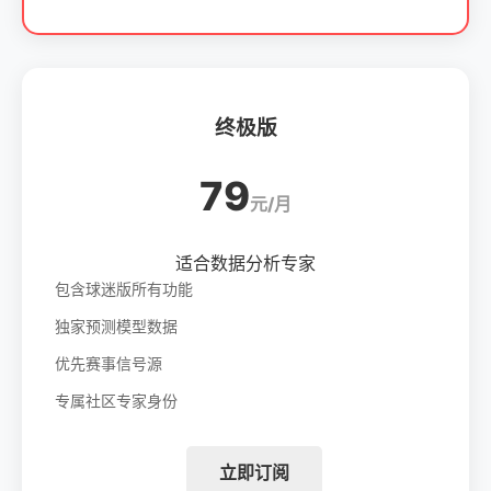
终极版
79
元/月
适合数据分析专家
包含球迷版所有功能
独家预测模型数据
优先赛事信号源
专属社区专家身份
立即订阅