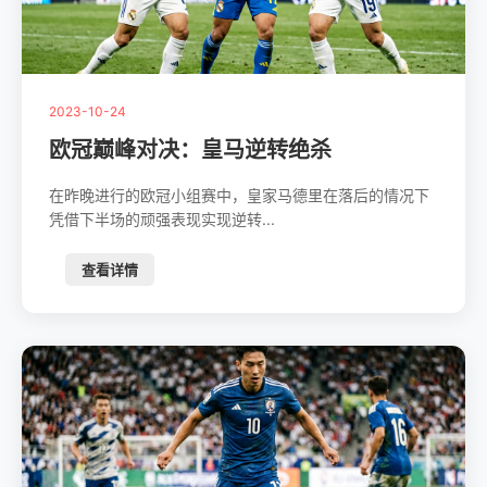
2023-10-24
欧冠巅峰对决：皇马逆转绝杀
在昨晚进行的欧冠小组赛中，皇家马德里在落后的情况下
凭借下半场的顽强表现实现逆转...
查看详情