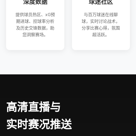
深度数据
球迷社区
提供球员热区、xG预
与百万球迷在线聊
期进球、控球率分析
球，实时讨论战术，
及历史交锋数据，助
分享比赛心得，氛围
您洞察赛场。
超活跃。
高清直播与
实时赛况推送