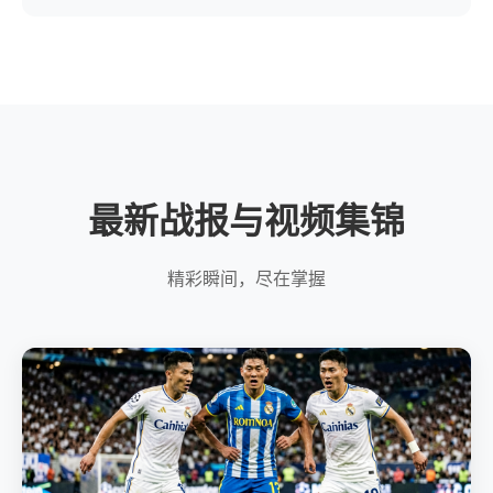
最新战报与视频集锦
精彩瞬间，尽在掌握