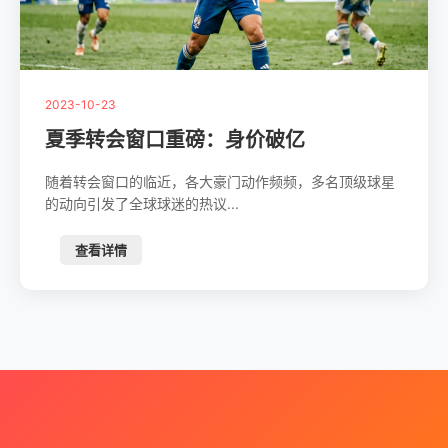
2023-10-23
夏季转会窗口重磅：身价破亿
随着转会窗口的临近，各大豪门动作频频，多名顶级球星
的动向引发了全球球迷的热议...
查看详情