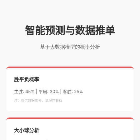
智能预测与数据推单
基于大数据模型的概率分析
胜平负概率
主胜: 45% | 平局: 30% | 客胜: 25%
注：仅供数据参考，请理性看待
大小球分析