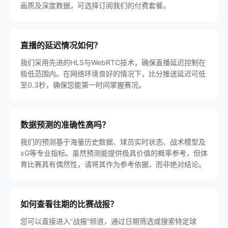
画质及深度数据，可选择订阅我们的付费套餐。
直播的延迟情况如何？
我们采用先进的HLS与WebRTC技术，确保直播延迟控制在
极低范围内。在网络环境良好的情况下，比分推送延迟可低
至0.3秒，确保您能第一时间掌握赛况。
数据预测的准确性高吗？
我们的预测基于海量历史数据、球员实时状态、战术模型及
xG等专业指标。虽然预测能提供极具价值的概率参考，但体
育比赛具有偶然性，请将其作为参考依据，而非绝对结论。
如何查看往期的比赛战报？
您可以直接进入“战报”频道，通过日期筛选或搜索特定球