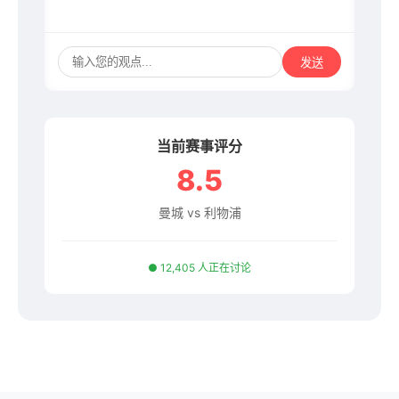
发送
当前赛事评分
8.5
曼城 vs 利物浦
● 12,405 人正在讨论